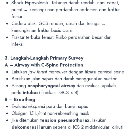
Shock Hipovolemik: Tekanan darah rendah, nadi cepat,
pucat → kemungkinan perdarahan abdomen dan fraktur
femur
Cedera otak
: GCS rendah, darah dari telinga →
kemungkinan fraktur basis cranii
Fraktur terbuka femur
: Risiko perdarahan besar dan
infeksi
3. Langkah-Langkah Primary Survey
A – Airway with C-Spine Protection
Lakukan
jaw thrust maneuver
dengan fiksasi cervical spine
Bersihkan jalan napas dari darah menggunakan suction
Pasang
oropharyngeal airway
dan evaluasi apakah
perlu
intubasi
(indikasi: GCS < 8)
B – Breathing
Evaluasi ekspansi paru dan bunyi napas
Oksigen 15 L/mnt non-rebreathing mask
Jika ditemukan
tension pneumothorax
, lakukan
dekompresi jarum
segera di ICS 2 midclavicular, diikuti