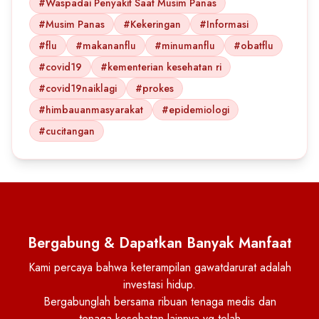
#Waspadai Penyakit Saat Musim Panas
#Musim Panas
#Kekeringan
#Informasi
#flu
#makananflu
#minumanflu
#obatflu
#covid19
#kementerian kesehatan ri
#covid19naiklagi
#prokes
#himbauanmasyarakat
#epidemiologi
#cucitangan
Bergabung & Dapatkan Banyak Manfaat
Kami percaya bahwa keterampilan gawatdarurat adalah
investasi hidup.
Bergabunglah bersama ribuan tenaga medis dan
tenaga kesehatan lainnya yg telah