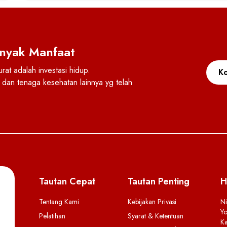
nyak Manfaat
at adalah investasi hidup.
Ko
dan tenaga kesehatan lainnya yg telah
Tautan Cepat
Tautan Penting
H
Tentang Kami
Kebijakan Privasi
Ni
Yo
Pelatihan
Syarat & Ketentuan
Ka