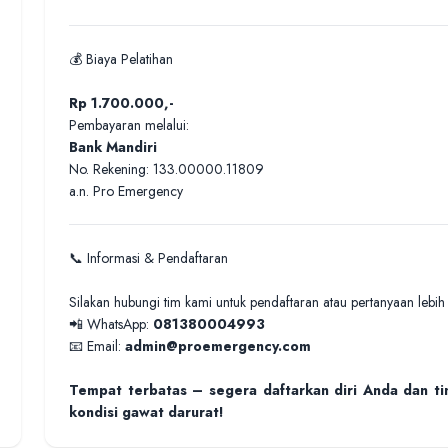
💰 Biaya Pelatihan
Rp 1.700.000,-
Pembayaran melalui:
Bank Mandiri
No. Rekening: 133.00000.11809
a.n. Pro Emergency
📞 Informasi & Pendaftaran
Silakan hubungi tim kami untuk pendaftaran atau pertanyaan lebih l
📲 WhatsApp:
081380004993
📧 Email:
admin
@proemergency.com
Tempat terbatas – segera daftarkan diri Anda dan 
kondisi gawat darurat!