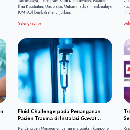
Tasikmalaya – Program Studi Keperawatan, Fakultas
Cia
Ilmu Kesehatan, Universitas Muhammadiyah Tasikmalaya
kes
(UMTAS) kembali menunjukkan...
Ilm
Selengkapnya
→
Sel
an
Fluid Challenge pada Penanganan
Tr
Pasien Trauma di Instalasi Gawat
Se
Darurat
Pendahuluan Manajemen cairan merupakan komponen
Rin