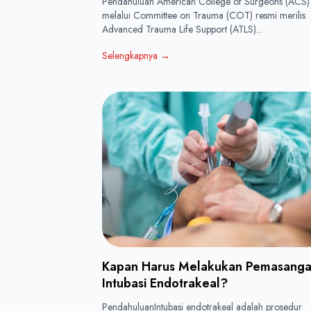
Pendahuluan American College of Surgeons (ACS)
melalui Committee on Trauma (COT) resmi merilis
Advanced Trauma Life Support (ATLS)...
Selengkapnya
→
Kapan Harus Melakukan Pemasang
Intubasi Endotrakeal?
PendahuluanIntubasi endotrakeal adalah prosedur