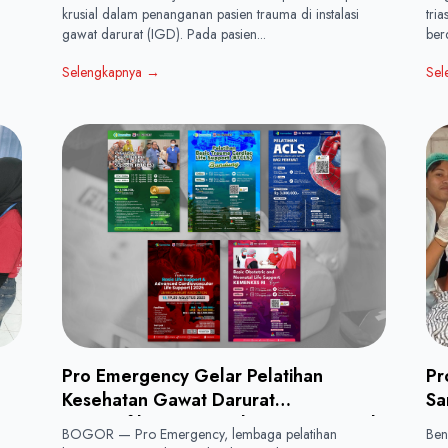
krusial dalam penanganan pasien trauma di instalasi
tri
gawat darurat (IGD). Pada pasien...
ber
Selengkapnya
→
Sel
Pro Emergency Gelar Pelatihan
Pr
Kesehatan Gawat Darurat
Sa
Bersertifikasi Nasional & Internasional
Ma
BOGOR — Pro Emergency, lembaga pelatihan
Ben