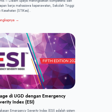
mis – Dalam upaya meningkatkan kompetensi dan
iapan kerja mahasiswa keperawatan, Sekolah Tinggi
u Kesehatan (STIKes)...
engkapnya
→
iage di UGD dengan Emergency
verity Index (ESI)
gkasan Emergency Severity Index (ESI) adalah sistem