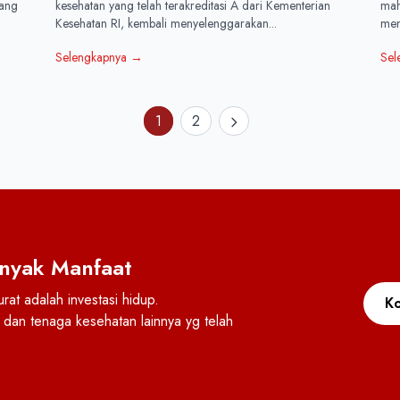
Sepanjang Agustus 2025
dang
kesehatan yang telah terakreditasi A dari Kementerian
mah
Kesehatan RI, kembali menyelenggarakan...
meng
Selengkapnya
→
Sel
1
2
nyak Manfaat
at adalah investasi hidup.
Ko
dan tenaga kesehatan lainnya yg telah