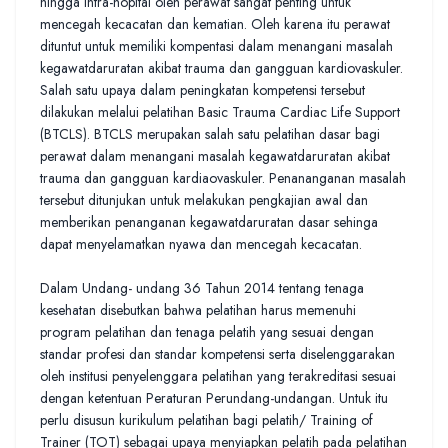
hingga intra-hopital oleh perawat sangat penting untuk
mencegah kecacatan dan kematian. Oleh karena itu perawat
dituntut untuk memiliki kompentasi dalam menangani masalah
kegawatdaruratan akibat trauma dan gangguan kardiovaskuler.
Salah satu upaya dalam peningkatan kompetensi tersebut
dilakukan melalui pelatihan Basic Trauma Cardiac Life Support
(BTCLS). BTCLS merupakan salah satu pelatihan dasar bagi
perawat dalam menangani masalah kegawatdaruratan akibat
trauma dan gangguan kardiaovaskuler. Penananganan masalah
tersebut ditunjukan untuk melakukan pengkajian awal dan
memberikan penanganan kegawatdaruratan dasar sehinga
dapat menyelamatkan nyawa dan mencegah kecacatan.
Dalam Undang- undang 36 Tahun 2014 tentang tenaga
kesehatan disebutkan bahwa pelatihan harus memenuhi
program pelatihan dan tenaga pelatih yang sesuai dengan
standar profesi dan standar kompetensi serta diselenggarakan
oleh institusi penyelenggara pelatihan yang terakreditasi sesuai
dengan ketentuan Peraturan Perundang-undangan. Untuk itu
perlu disusun kurikulum pelatihan bagi pelatih/ Training of
Trainer (TOT) sebagai upaya menyiapkan pelatih pada pelatihan