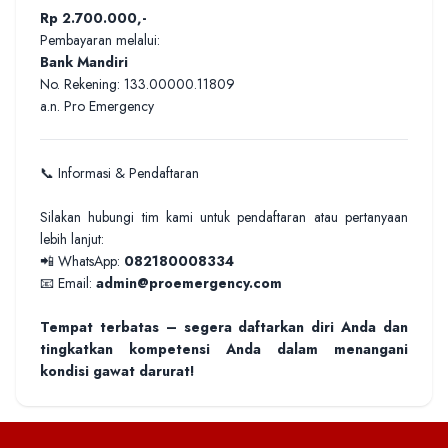
Rp 2.700.000,-
Pembayaran melalui:
Bank Mandiri
No. Rekening: 133.00000.11809
a.n. Pro Emergency
📞 Informasi & Pendaftaran
Silakan hubungi tim kami untuk pendaftaran atau pertanyaan
lebih lanjut:
📲 WhatsApp:
082180008334
📧 Email:
admin
@proemergency.com
Tempat terbatas – segera daftarkan diri Anda dan
tingkatkan kompetensi Anda dalam menangani
kondisi gawat darurat!