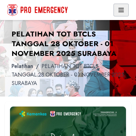
PELATIHAN TOT BTCLS
TANGGAL 28 OKTOBER - 01
NOVEMBER 2025 SURABAYA
Pelatihan
/
PELATIHAN TOT BTCLS
TANGGAL 28 OKTOBER - 01 NOVEMBER 2025
SURABAYA