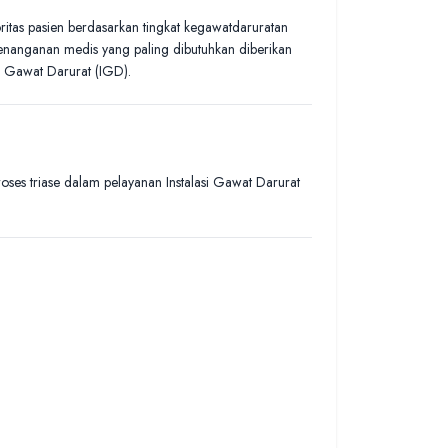
itas pasien berdasarkan tingkat kegawatdaruratan
enanganan medis yang paling dibutuhkan diberikan
asi Gawat Darurat (IGD).
oses triase dalam pelayanan Instalasi Gawat Darurat