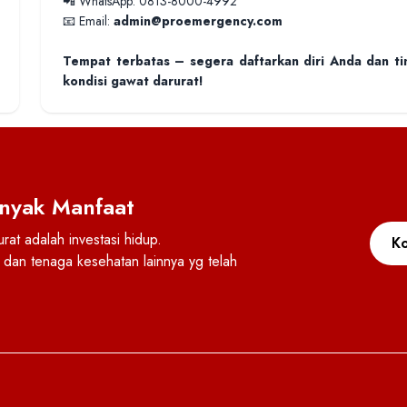
📲 WhatsApp:
0813-8000-4992
📧 Email:
admin
@proemergency.com
Tempat terbatas – segera daftarkan diri Anda dan 
kondisi gawat darurat!
nyak Manfaat
at adalah investasi hidup.
Ko
dan tenaga kesehatan lainnya yg telah