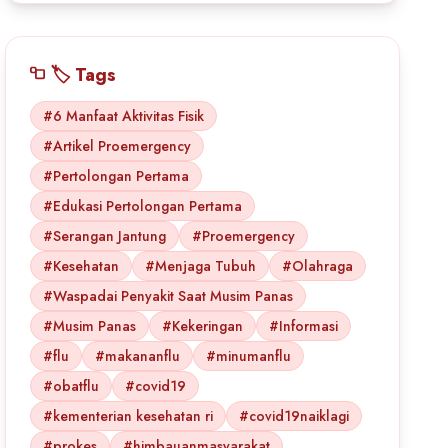
🏷️ Tags
#6 Manfaat Aktivitas Fisik
#Artikel Proemergency
#Pertolongan Pertama
#Edukasi Pertolongan Pertama
#Serangan Jantung
#Proemergency
#Kesehatan
#Menjaga Tubuh
#Olahraga
#Waspadai Penyakit Saat Musim Panas
#Musim Panas
#Kekeringan
#Informasi
#flu
#makananflu
#minumanflu
#obatflu
#covid19
#kementerian kesehatan ri
#covid19naiklagi
#prokes
#himbauanmasyarakat