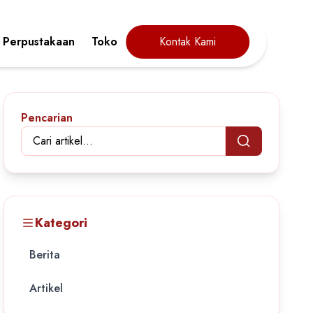
Perpustakaan
Toko
Kontak Kami
Pencarian
Kategori
Berita
Artikel