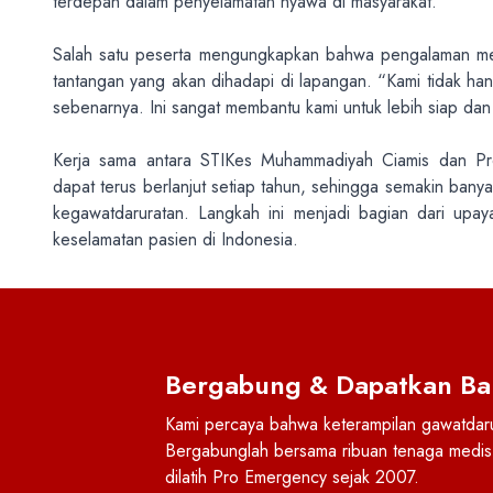
terdepan dalam penyelamatan nyawa di masyarakat.
Salah satu peserta mengungkapkan bahwa pengalaman men
tantangan yang akan dihadapi di lapangan. “Kami tidak hanya
sebenarnya. Ini sangat membantu kami untuk lebih siap dan 
Kerja sama antara STIKes Muhammadiyah Ciamis dan Pr
dapat terus berlanjut setiap tahun, sehingga semakin bany
kegawatdaruratan. Langkah ini menjadi bagian dari upa
keselamatan pasien di Indonesia.
Bergabung & Dapatkan Ba
Kami percaya bahwa keterampilan gawatdarur
Bergabunglah bersama ribuan tenaga medis 
dilatih Pro Emergency sejak 2007.